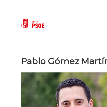
PSOE
PSOE
de
de
Pablo Gómez Martí
Rota
Rota