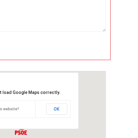
't load Google Maps correctly.
OK
is website?