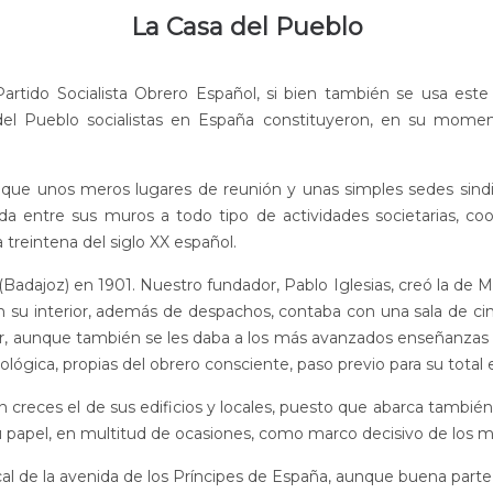
La Casa del Pueblo
Partido Socialista Obrero Español, si bien también se usa est
el Pueblo socialistas en España constituyeron, en su momento
que unos meros lugares de reunión y unas simples sedes sindi
da entre sus muros a todo tipo de actividades societarias, c
 treintena del siglo XX español.
Badajoz) en 1901. Nuestro fundador, Pablo Iglesias, creó la de Ma
su interior, además de despachos, contaba con una sala de cine,
bir, aunque también se les daba a los más avanzados enseñanzas p
deológica, propias del obrero consciente, paso previo para su tota
on creces el de sus edificios y locales, puesto que abarca tambi
 y su papel, en multitud de ocasiones, como marco decisivo de l
l de la avenida de los Príncipes de España, aunque buena parte